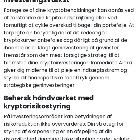
Forøgelse af dine kryptobeholdninger kan opnås ved
at forstærke din kapitalindsprøjtning eller ved
fornuftigt at cykle overskud tilbage i din portefølje. At
forpligte en betydelig del af dit redeæg til
kryptokurver anbefales dog dårligt på grund af de
iboende risici. Klogt geninvestering af gevinster
fremstår som den mest forsigtige strategi til at
blomstre dine kryptoinvesteringer. Immediate Alora
giver dig midlerne til at pleje en indtægtsstrøm og
styrke dit finanspolitiske fodaftryk gennem
strategiske geninvesteringer.
Behersk håndværket med
kryptorisikostyring
På investeringsområdet kan betydningen af
risikoreduktion ikke overvurderes. Din strategi for
styring af eksponering er en afspejling af din
risikovillighed, finanspolitiske situation og det valgte