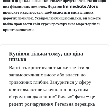
обійти ці фіскальні пастки. Нижче представлена експозиція
цих фінансових помилок. Додаток Immediate Alora
пропонує мудрі поради, щоб захистити вас від таких
дорогих помилок. Усвідомлюючи ці помилки, ви можете
вміло прокласти свій курс через бурхливе море торгівлі
криптовалютами.
Купівля тільки тому, що ціна
низька
Вартість криптовалют може злетіти до
запаморочливих висот або впасти до
тривожних глибин. Зануритися у сферу
криптовалют виключно під попутним
вітром швидкоплинної бичачої фази – це
рецепт розчарування. Ретельна перевірка