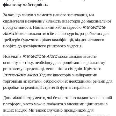
фінансову майстерність.
За час, що минув з моменту нашого заснування, ми
спрямували незліченну кількість інвесторів до максимальної
продуктивності. Навчальний хаб за адресою
Immediate
Alora
Може похвалитися безліччю курсів, розроблених для
трейдерів будь-якого рівня кваліфікації, від допитливого
неофіта до досвідченого ринкового мудреця.
Новачки в
Immediate Alora
може швидко засвоїти
основну тактику, необхідну для процвітання в реальному
ринковому середовищі, менш ніж за сім днів. Крім того
Immediate Alora
З'єднує інвесторів з найкращими
торговими апаратами, озброюючи їх необхідними речами для
розробки та реалізації стратегій фунта стерлінгів.
Допоміжні інструменти, які безкоштовно надаються на нашій
платформі, часто можна побачити з високими цінниками в
інших місцях. Ми також служимо провідником для