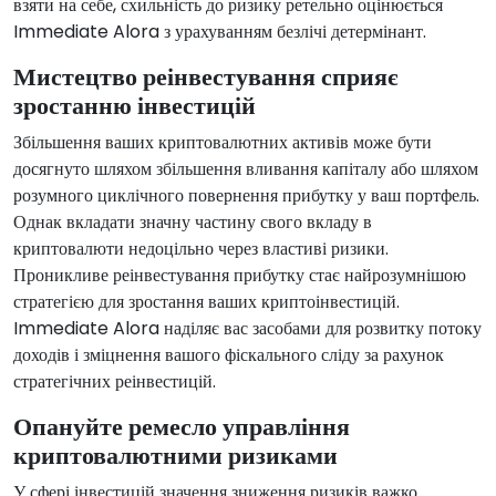
взяти на себе, схильність до ризику ретельно оцінюється
Immediate Alora з урахуванням безлічі детермінант.
Мистецтво реінвестування сприяє
зростанню інвестицій
Збільшення ваших криптовалютних активів може бути
досягнуто шляхом збільшення вливання капіталу або шляхом
розумного циклічного повернення прибутку у ваш портфель.
Однак вкладати значну частину свого вкладу в
криптовалюти недоцільно через властиві ризики.
Проникливе реінвестування прибутку стає найрозумнішою
стратегією для зростання ваших криптоінвестицій.
Immediate Alora наділяє вас засобами для розвитку потоку
доходів і зміцнення вашого фіскального сліду за рахунок
стратегічних реінвестицій.
Опануйте ремесло управління
криптовалютними ризиками
У сфері інвестицій значення зниження ризиків важко