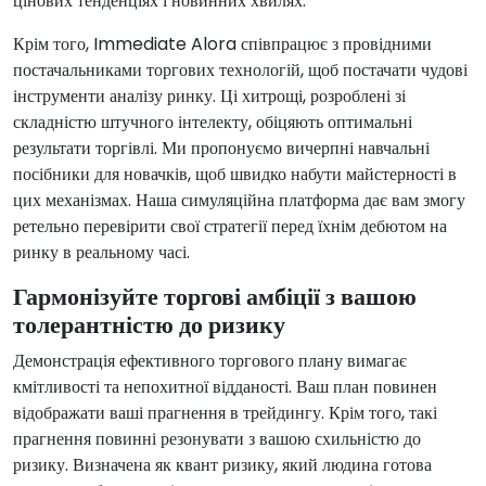
цінових тенденціях і новинних хвилях.
Крім того, Immediate Alora співпрацює з провідними
постачальниками торгових технологій, щоб постачати чудові
інструменти аналізу ринку. Ці хитрощі, розроблені зі
складністю штучного інтелекту, обіцяють оптимальні
результати торгівлі. Ми пропонуємо вичерпні навчальні
посібники для новачків, щоб швидко набути майстерності в
цих механізмах. Наша симуляційна платформа дає вам змогу
ретельно перевірити свої стратегії перед їхнім дебютом на
ринку в реальному часі.
Гармонізуйте торгові амбіції з вашою
толерантністю до ризику
Демонстрація ефективного торгового плану вимагає
кмітливості та непохитної відданості. Ваш план повинен
відображати ваші прагнення в трейдингу. Крім того, такі
прагнення повинні резонувати з вашою схильністю до
ризику. Визначена як квант ризику, який людина готова