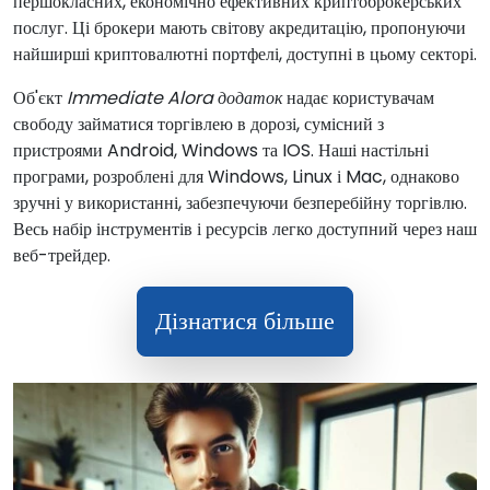
першокласних, економічно ефективних криптоброкерських
послуг. Ці брокери мають світову акредитацію, пропонуючи
найширші криптовалютні портфелі, доступні в цьому секторі.
Об'єкт
Immediate Alora додаток
надає користувачам
свободу займатися торгівлею в дорозі, сумісний з
пристроями Android, Windows та IOS. Наші настільні
програми, розроблені для Windows, Linux і Mac, однаково
зручні у використанні, забезпечуючи безперебійну торгівлю.
Весь набір інструментів і ресурсів легко доступний через наш
веб-трейдер.
Дізнатися більше