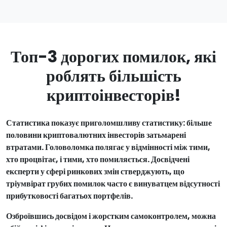
Топ-3 дорогих помилок, які
роблять більшість
криптоінвесторів!
Статистика показує приголомшливу статистику: більше
половини криптовалютних інвесторів затьмарені
втратами. Головоломка полягає у відмінності між тими,
хто процвітає, і тими, хто помиляється. Досвідчені
експерти у сфері ринкових змін стверджують, що
тріумвірат грубих помилок часто є винуватцем відсутності
прибутковості багатьох портфелів.
Озброївшись досвідом і жорстким самоконтролем, можна