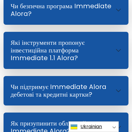
Чи безпечна програма Immediate
Alora?
Які інструменти пропонує
інвестиційна платформа
Immediate 1.1 Alora?
Чи підтримує Immediate Alora
дебетові та кредитні картки?
Як призупинити обліковий запис
Ukrainian
Immediate Alora?