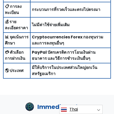
📋 การลง
กระบวนการที่รวดเร็วและตรงไปตรงมา
ทะเบียน
💰 ราย
ไม่มีค่าใช้จ่ายเพิ่มเติม
ละเอียดราคา
📊 จุดเน้นการ
Cryptocurrencies Forex กองทุนรวม
ศึกษา
และการลงทุนอื่นๆ
💳 ตัวเลือก
PayPal บัตรเครดิต การโอนเงินผ่าน
การฝากเงิน
ธนาคาร และวิธีการชําระเงินอื่นๆ
มีให้บริการในประเทศส่วนใหญ่ยกเว้น
🌎 ประเทศ
สหรัฐอเมริกา
ImmediateAlora
Thai