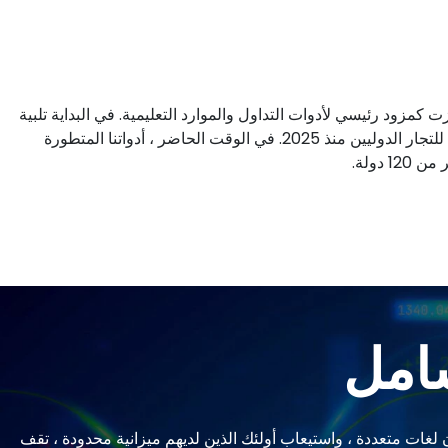
 المتحدة ، وبرزت كمزود رئيسي لأدوات التداول والموارد التعليمية. في البداية تلبية
احتياجات عملاء الاتحاد الأوروبي ، وسعت Immediate Alora آفاقها للتجار الدوليين منذ 2025. في الوقت الحاضر ، أدواتنا المتطورة
دولة.
شامل
ن ، واحتضان لغات متعددة ، واستيعاب أولئك الذين لديهم ميزانية محدودة ، تقف