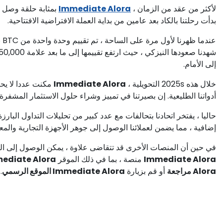
لأكثر من عقد من الزمان ،
Immediate Alora
بمثابة حلقة وصل ب
بدأت رحلتنا بالكاد بعد عامين من بداية العملة الافتراضية الافتتاحية.
عن
إلى الأمام.
خلال هذه 2025s التحويلية ،
Immediate Alora
مكنت عددا لا يح
أدواتنا الطليعية. إن بصيرتنا في تمييز وشراء حلول الاستثمار المشفرة 
حاليا ، يفتخر اتحادنا بتحالفات مع عدد كبير من تحليلات التداول البارز
إضافية ، مما يضمن لعملائنا الوصول إلى جوهر الأجهزة التجارية والمع
في حين أن المنصات الأخرى قد تتقاضى علاوة ، يمكن الوصول إلى العد
Immediate Alora
منصة ، بما في ذلك الموقر
Immediate Alora ال
Alora مراجعة
أو قم بزيارة
Immediate Alora الموقع الرسمي
.