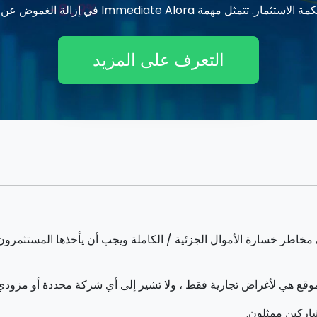
موض عن المبادئ الأساسية للاستثمارات المالية لجمهورها.
التعرف على المزيد
قع هي لأغراض تجارية فقط ، ولا تشير إلى أي شركة محددة أو مزود
اركين ممثلون.