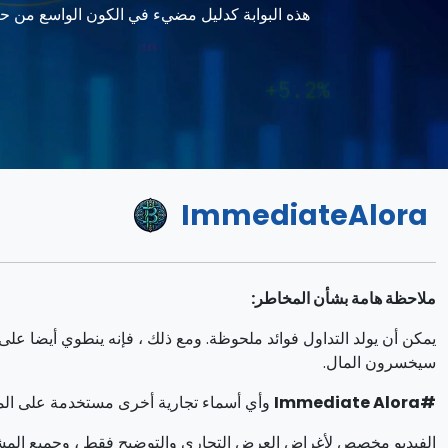
هذه البوابة كدليل مضيء في الكون الواسع من حكمة الاستثمار. تتمثل مهمة Immediate Alora في إزالة الغ
ImmediateAlora
ملاحظة هامة بشأن المخاطر:
سيخسرون المال.
#Immediate Alora
وأي أسماء تجارية أخرى مستخدمة على المو
الفيديو مخصص لأغراض العرض التجاري والتوضيح فقط ، وجميع المش