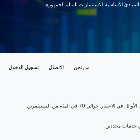
من نحن
الاتصال
تسجيل الدخول
يمكن أن يولد التداول فوائد ملحوظة. ومع ذلك ، فإنه ينطوي أيضا على مخاطر خسارة الأموال الجزئية / الكاملة ويجب أن يأخذها المستثمرون الأوائل في الاعتبار. حوالي 70 في المئة من المستثمرين
ي خدمات محددين.