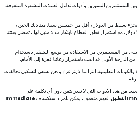
ين المستثمرين المميزين وأدوات تداول العملات المشفرة المتفوقة.
دما ظهرنا لأول مرة على الساحة ، تم تقييم وحدة واحدة من BTC بجزء بسيط من الدولار ، أقل من خمسين سنتا. منذ ذلك الحين ،
شهدنا صعودها النيزكي ، حيث ارتفع تقييمها إلى ما بعد علامة 50,000 دولار. مع استمرار تطور القطاع بابتكارات لا مثيل لها ، تمضي بعثتنا
صى من المستثمرين من الاستفادة من توسع التشفير باستخدام
من الدرجة الأولى قد أبقت باستمرار رعاتنا قفزة إلى الأمام.
ة والكيانات التعليمية. التزامنا لا يتزعزع ونحن نسعى لتشكيل تحالفات
رفة.
يد من هذه الأدوات التي لا تقدر بثمن دون أي تكلفة على
تطبيق
. لفهم متعمق ، يمكن للمرء استكشاف
Immediate