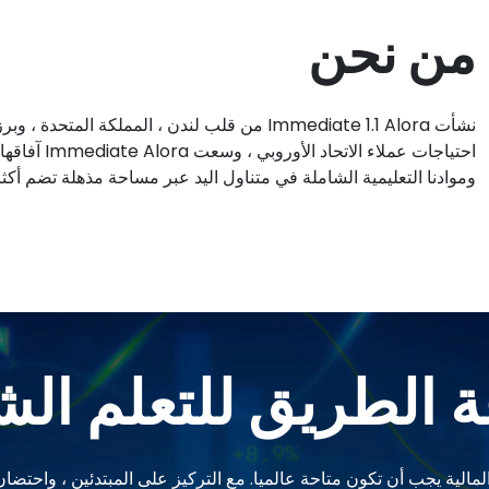
من نحن
نشأت Immediate 1.1 Alora من قلب لندن ، المملكة
وموادنا التعليمية الشاملة في متناول اليد عبر مساحة مذهلة تضم أكثر من 120 
 الطريق للتعلم ال
أن أدوات محو الأمية المالية يجب أن تكون متاحة عالميا. مع التركيز على المبتدئي