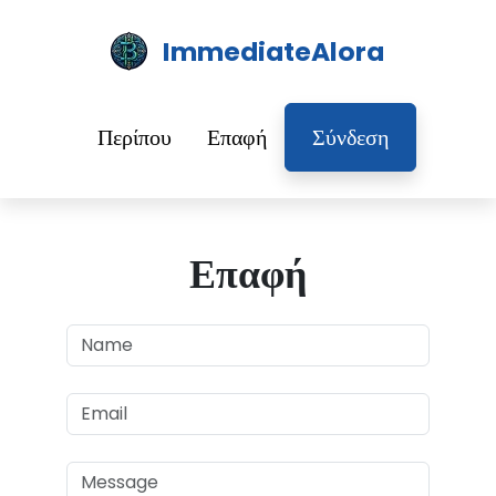
ImmediateAlora
Περίπου
Επαφή
Σύνδεση
Επαφή