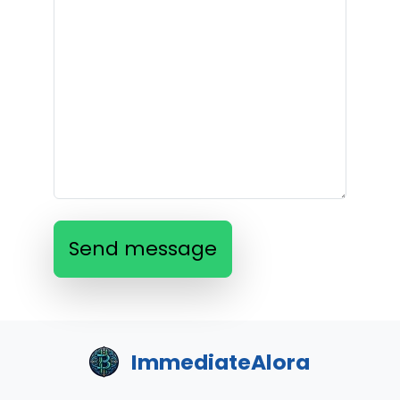
Send message
ImmediateAlora