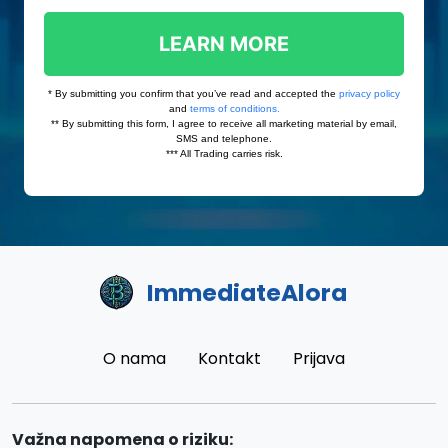
ImmediateAlora
O nama
Kontakt
Prijava
Važna napomena o riziku: