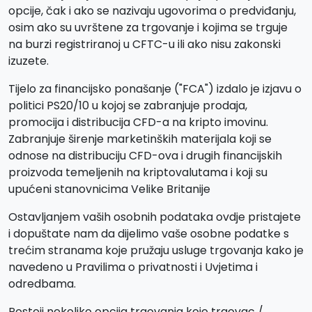
opcije, čak i ako se nazivaju ugovorima o predviđanju,
osim ako su uvrštene za trgovanje i kojima se trguje
na burzi registriranoj u CFTC-u ili ako nisu zakonski
izuzete.
Tijelo za financijsko ponašanje ("FCA") izdalo je izjavu o
politici PS20/10 u kojoj se zabranjuje prodaja,
promocija i distribucija CFD-a na kripto imovinu.
Zabranjuje širenje marketinških materijala koji se
odnose na distribuciju CFD-ova i drugih financijskih
proizvoda temeljenih na kriptovalutama i koji su
upućeni stanovnicima Velike Britanije
Ostavljanjem vaših osobnih podataka ovdje pristajete
i dopuštate nam da dijelimo vaše osobne podatke s
trećim stranama koje pružaju usluge trgovanja kako je
navedeno u Pravilima o privatnosti i Uvjetima i
odredbama.
Postoji nekoliko opcija trgovanja koje trgovac /