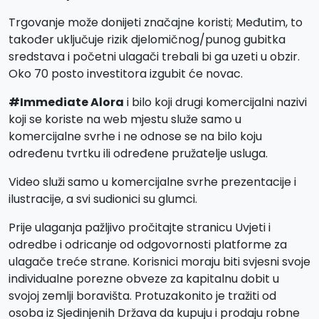
Trgovanje može donijeti značajne koristi; Međutim, to
također uključuje rizik djelomičnog/punog gubitka
sredstava i početni ulagači trebali bi ga uzeti u obzir.
Oko 70 posto investitora izgubit će novac.
#Immediate Alora
i bilo koji drugi komercijalni nazivi
koji se koriste na web mjestu služe samo u
komercijalne svrhe i ne odnose se na bilo koju
određenu tvrtku ili određene pružatelje usluga.
Video služi samo u komercijalne svrhe prezentacije i
ilustracije, a svi sudionici su glumci.
Prije ulaganja pažljivo pročitajte stranicu Uvjeti i
odredbe i odricanje od odgovornosti platforme za
ulagače treće strane. Korisnici moraju biti svjesni svoje
individualne porezne obveze za kapitalnu dobit u
svojoj zemlji boravišta. Protuzakonito je tražiti od
osoba iz Sjedinjenih Država da kupuju i prodaju robne