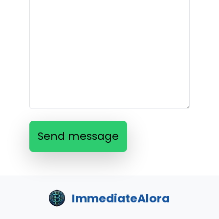
Send message
ImmediateAlora